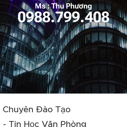
Ms : Thu Phương
0988.799.408
Chuyên Đào Tạo
- Tin Học Văn Phòng