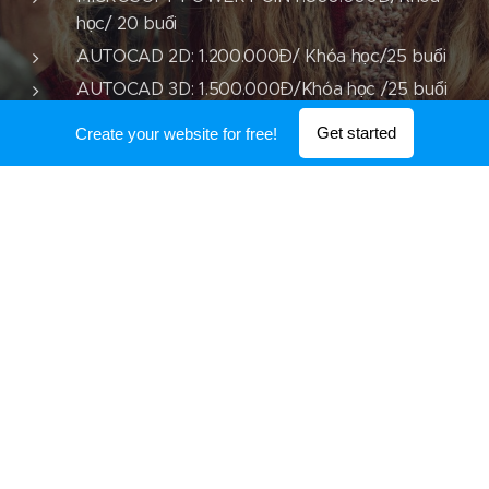
học/ 20 buổi
AUTOCAD 2D: 1.200.000Đ/ Khóa học/25 buổi
AUTOCAD 3D: 1.500.000Đ/Khóa học /25 buổi
COREL DRAW: 1.500.000Đ/ Khóa học /25 buổi
Get started
Create your website for free!
PHOTOSHOP: 1.500.000Đ/ Khóa học / 25 buổi
QUẢN TRỊ MẠNG: 1.200.000Đ/ Khóa học/ 25 buổi
PHẦN CỨNG MÁY TÍNH:1.200.000Đ/Khóa học /
25 buổi
KỸ THUẬT VIÊN MÁY TÍNH: 2.500.000Đ/ Khóa
học / 2 tháng
Cty CP Giáo Dục Việt Nam - Hotline:0988.799.408