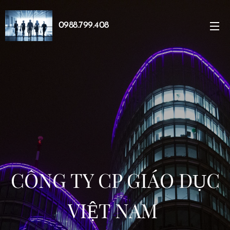
0988.799.408
CÔNG TY CP GIÁO DỤC
VIỆT NAM